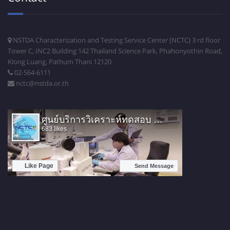
NSTDA Characterization and Testing Service Center (NCTC) 3 rd floor
Tower C, INC2 Building 142 Thailand Science Park, Phahonyothin Road,
Klong Luang, Pathum Thani 12120
02-564-6111
nctc@nstda.or.th